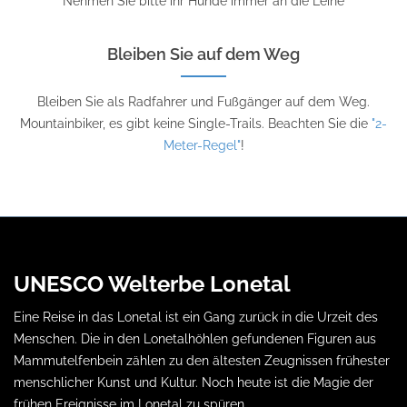
Nehmen Sie bitte ihr Hunde immer an die Leine
Bleiben Sie auf dem Weg
Bleiben Sie als Radfahrer und Fußgänger auf dem Weg.
Mountainbiker, es gibt keine Single-Trails. Beachten Sie die
"2-
Meter-Regel"
!
UNESCO Welterbe Lonetal
Eine Reise in das Lonetal ist ein Gang zurück in die Urzeit des
Menschen. Die in den Lonetalhöhlen gefundenen Figuren aus
Mammutelfenbein zählen zu den ältesten Zeugnissen frühester
menschlicher Kunst und Kultur. Noch heute ist die Magie der
frühen Ereignisse im Lonetal zu spüren.