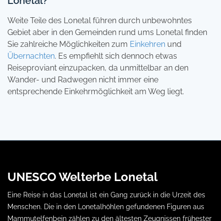
Lonetal?
Weite Teile des Lonetal führen durch unbewohntes
Gebiet aber in den Gemeinden rund ums Lonetal finden
Sie zahlreiche Möglichkeiten zum
Einkehren
und
Übernachten
. Es empfiehlt sich dennoch etwas
Reiseproviant einzupacken, da unmittelbar an den
Wander- und Radwegen nicht immer eine
entsprechende Einkehrmöglichkeit am Weg liegt.
UNESCO Welterbe Lonetal
Eine Reise in das Lonetal ist ein Gang zurück in die Urzeit des
Menschen. Die in den Lonetalhöhlen gefundenen Figuren aus
Mammutelfenbein zählen zu den ältesten Zeugnissen frühester