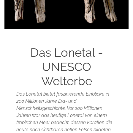
Das Lonetal -
UNESCO
Welterbe
Das Lonetal bietet faszinierende Einblicke in
200 Millionen Jahre Erd- und
Menschheitsgeschichte. Vor 200 Millionen
Jahren war das heutige Lonetal von einem
tropischen Meer bedeckt, dessen Korallen die
heute noch sichtbaren hellen Felsen bildeten.